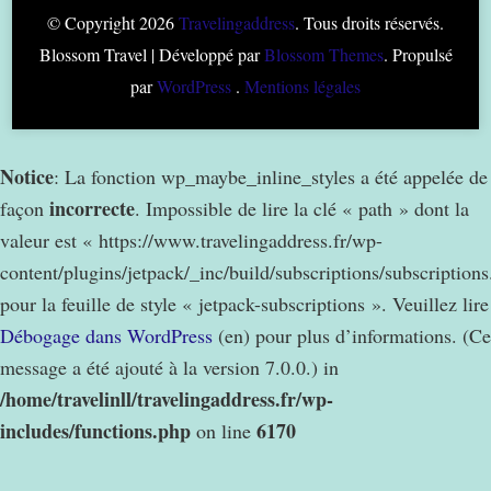
© Copyright 2026
Travelingaddress
. Tous droits réservés.
Blossom Travel | Développé par
Blossom Themes
. Propulsé
par
WordPress
.
Mentions légales
Notice
: La fonction wp_maybe_inline_styles a été appelée de
incorrecte
façon
. Impossible de lire la clé « path » dont la
valeur est « https://www.travelingaddress.fr/wp-
content/plugins/jetpack/_inc/build/subscriptions/subscription
pour la feuille de style « jetpack-subscriptions ». Veuillez lire
Débogage dans WordPress
(en) pour plus d’informations. (Ce
message a été ajouté à la version 7.0.0.) in
/home/travelinll/travelingaddress.fr/wp-
includes/functions.php
6170
on line