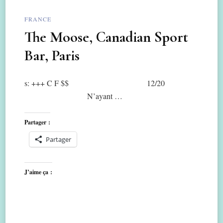
FRANCE
The Moose, Canadian Sport
Bar, Paris
s: +++ C F $$ 12/20
N’ayant …
Partager :
Partager
J’aime ça :