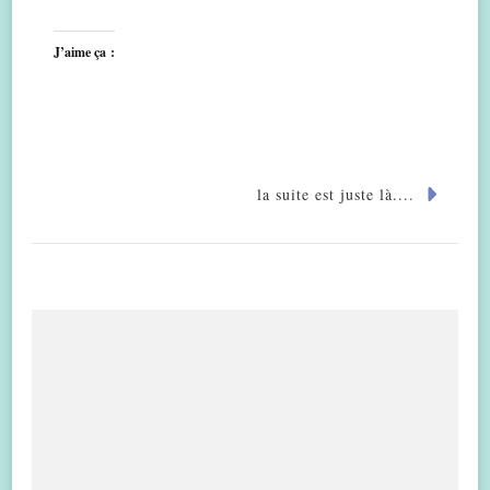
J’aime ça :
la suite est juste là....