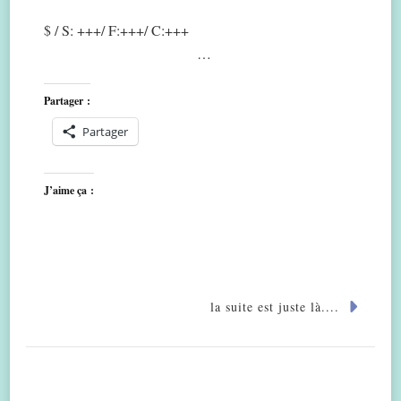
$ / S: +++/ F:+++/ C:+++
…
Partager :
Partager
J’aime ça :
la suite est juste là....