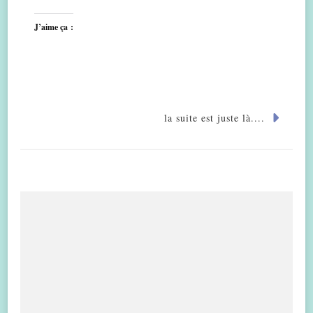
J’aime ça :
la suite est juste là....