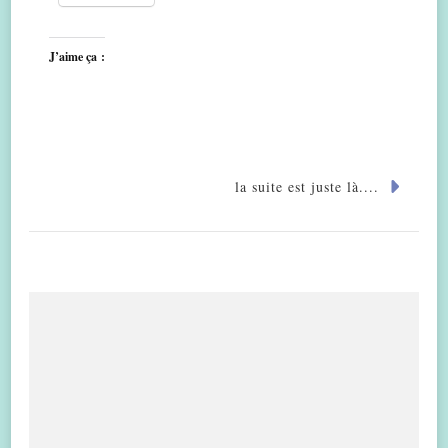
J’aime ça :
la suite est juste là....