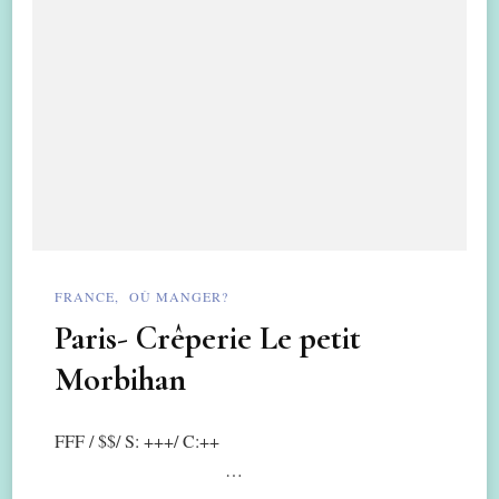
FRANCE
OÙ MANGER?
Paris- Crêperie Le petit
Morbihan
FFF / $$/ S: +++/ C:++
…