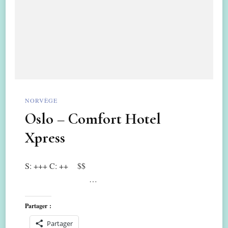
NORVÈGE
Oslo – Comfort Hotel
Xpress
S: +++ C: ++ $$
…
Partager :
Partager