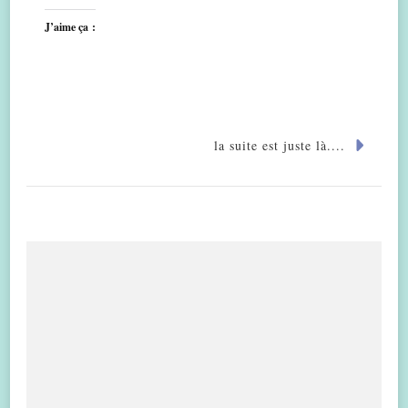
J’aime ça :
la suite est juste là....