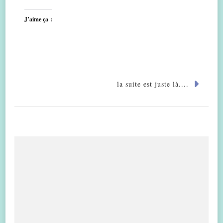
J’aime ça :
la suite est juste là....