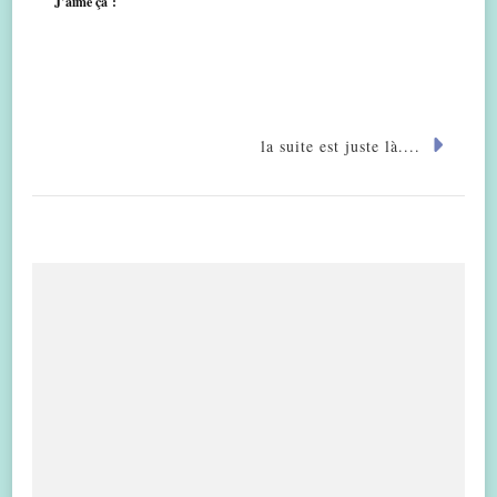
J’aime ça :
la suite est juste là....