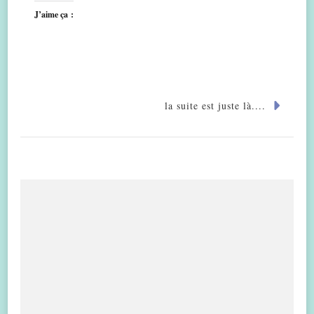
J’aime ça :
la suite est juste là....