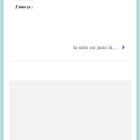
J’aime ça :
la suite est juste là....