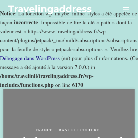
Travelingaddress
Notice
: La fonction wp_maybe_inline_styles a été appelée de
incorrecte
façon
. Impossible de lire la clé « path » dont la
valeur est « https://www.travelingaddress.fr/wp-
content/plugins/jetpack/_inc/build/subscriptions/subscription
pour la feuille de style « jetpack-subscriptions ». Veuillez lire
Débogage dans WordPress
(en) pour plus d’informations. (Ce
message a été ajouté à la version 7.0.0.) in
/home/travelinll/travelingaddress.fr/wp-
includes/functions.php
6170
on line
FRANCE
FRANCE ET CULTURE