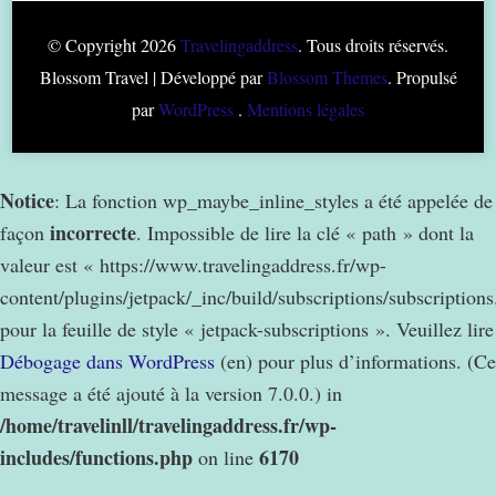
© Copyright 2026
Travelingaddress
. Tous droits réservés.
Blossom Travel | Développé par
Blossom Themes
. Propulsé
par
WordPress
.
Mentions légales
Notice
: La fonction wp_maybe_inline_styles a été appelée de
incorrecte
façon
. Impossible de lire la clé « path » dont la
valeur est « https://www.travelingaddress.fr/wp-
content/plugins/jetpack/_inc/build/subscriptions/subscription
pour la feuille de style « jetpack-subscriptions ». Veuillez lire
Débogage dans WordPress
(en) pour plus d’informations. (Ce
message a été ajouté à la version 7.0.0.) in
/home/travelinll/travelingaddress.fr/wp-
includes/functions.php
6170
on line