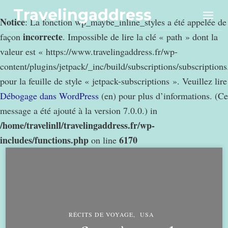
Travelingaddress
Notice
: La fonction wp_maybe_inline_styles a été appelée de
incorrecte
façon
. Impossible de lire la clé « path » dont la
valeur est « https://www.travelingaddress.fr/wp-
content/plugins/jetpack/_inc/build/subscriptions/subscription
pour la feuille de style « jetpack-subscriptions ». Veuillez lire
Débogage dans WordPress
(en) pour plus d’informations. (Ce
message a été ajouté à la version 7.0.0.) in
/home/travelinll/travelingaddress.fr/wp-
includes/functions.php
6170
on line
RÉCITS DE VOYAGE
USA