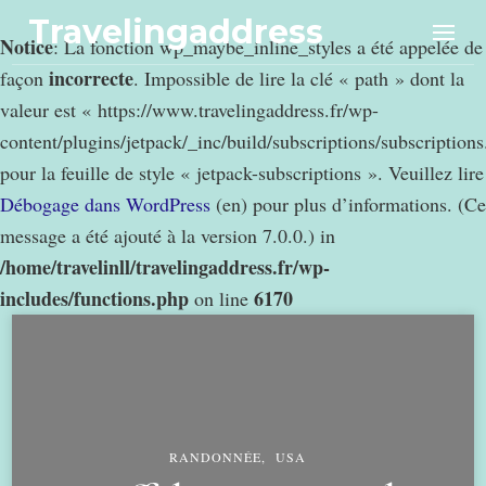
Travelingaddress
Notice
: La fonction wp_maybe_inline_styles a été appelée de
incorrecte
façon
. Impossible de lire la clé « path » dont la
valeur est « https://www.travelingaddress.fr/wp-
content/plugins/jetpack/_inc/build/subscriptions/subscription
pour la feuille de style « jetpack-subscriptions ». Veuillez lire
Débogage dans WordPress
(en) pour plus d’informations. (Ce
message a été ajouté à la version 7.0.0.) in
/home/travelinll/travelingaddress.fr/wp-
includes/functions.php
6170
on line
RANDONNÉE
USA