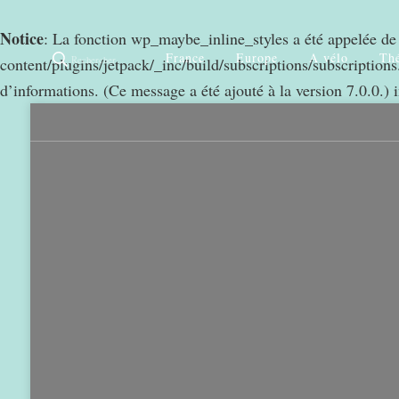
Notice
: La fonction wp_maybe_inline_styles a été appelée d
France
Europe
A vélo
Thé
Rechercher
content/plugins/jetpack/_inc/build/subscriptions/subscriptions.
d’informations. (Ce message a été ajouté à la version 7.0.0.) 
0
968