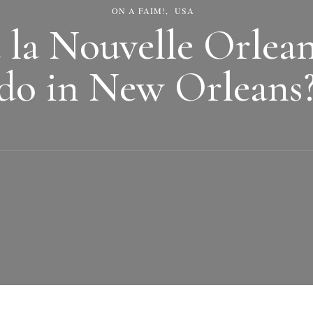
ON A FAIM!
USA
à la Nouvelle Orlea
do in New Orleans