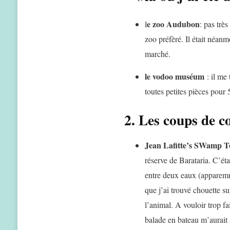
e zoo Audubon
l
: pas trè
zoo préfèré. Il était néanm
marché.
le vodoo muséum
: il me 
toutes petites pièces pour
2. Les coups de c
Jean Lafitte’s SWamp T
réserve de Barataria. C’éta
entre deux eaux (apparemme
que j’ai trouvé chouette s
l’animal. A vouloir trop fa
balade en bateau m’aurait s