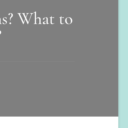
ns? What to
?