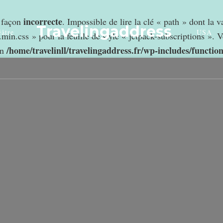
incorrecte
e façon
. Impossible de lire la clé « path » dont la 
Travelingaddress
âtre
USA
min.css » pour la feuille de style « jetpack-subscriptions ». V
/home/travelinll/travelingaddress.fr/wp-includes/functio
in