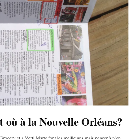
 où à la Nouvelle Orléans?
 Grocery et a Verti Marte font les meilleures mais penser à n’en