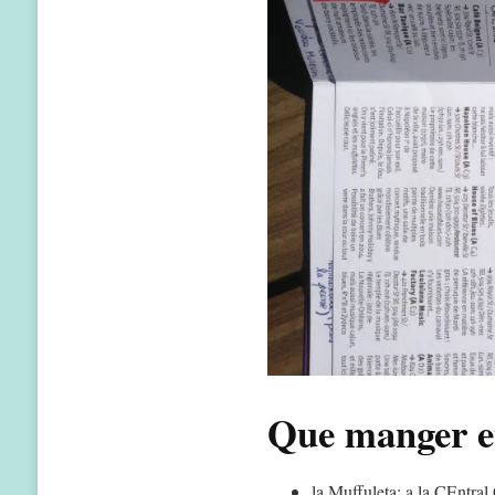
Que manger et
la Muffuleta: a la CEntral