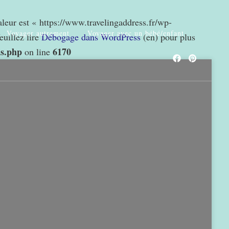
valeur est « https://www.travelingaddress.fr/wp-
Voyager autrement
Voyager avec un bébé/enfant
euillez lire
Débogage dans WordPress
(en) pour plus
ns.php
6170
on line