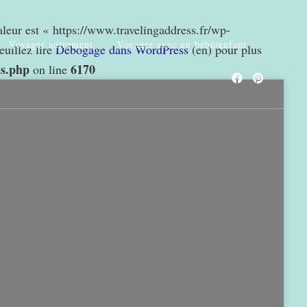
valeur est « https://www.travelingaddress.fr/wp-
Voyager autrement
Voyager avec un bébé/enfant
euillez lire
Débogage dans WordPress
(en) pour plus
ns.php
6170
on line