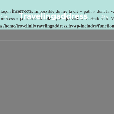
incorrecte
e façon
. Impossible de lire la clé « path » dont la 
Travelingaddress
âtre
USA
min.css » pour la feuille de style « jetpack-subscriptions ». V
/home/travelinll/travelingaddress.fr/wp-includes/functio
in