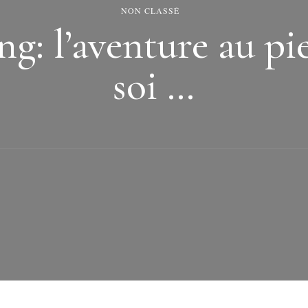
NON CLASSÉ
g: l’aventure au pi
soi …