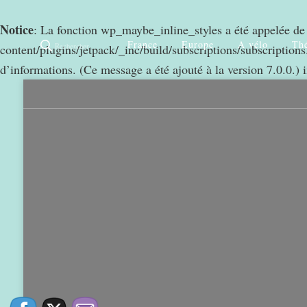
Notice
: La fonction wp_maybe_inline_styles a été appelée d
France
Europe
A vélo
Thé
Rechercher
content/plugins/jetpack/_inc/build/subscriptions/subscriptions.
d’informations. (Ce message a été ajouté à la version 7.0.0.) 
0
968