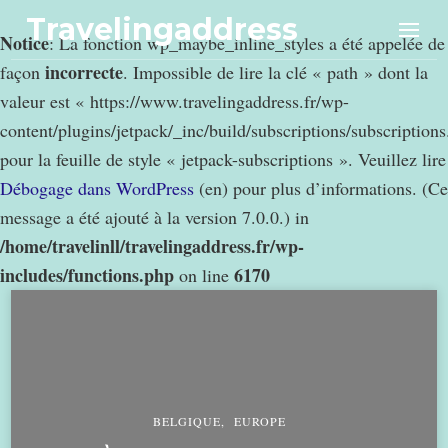
Travelingaddress
Notice
: La fonction wp_maybe_inline_styles a été appelée de
incorrecte
façon
. Impossible de lire la clé « path » dont la
valeur est « https://www.travelingaddress.fr/wp-
content/plugins/jetpack/_inc/build/subscriptions/subscription
pour la feuille de style « jetpack-subscriptions ». Veuillez lire
Débogage dans WordPress
(en) pour plus d’informations. (Ce
message a été ajouté à la version 7.0.0.) in
/home/travelinll/travelingaddress.fr/wp-
includes/functions.php
6170
on line
BELGIQUE
EUROPE