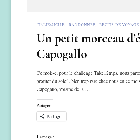
ITALIE/SICILE
RANDONNÉE
RÉCITS DE VOYAGE
Un petit morceau d’ét
Capogallo
Ce mois-ci pour le challenge Take12trips, nous parto
profiter du soleil, bien trop rare chez nous en ce moi
Capogallo, voisine de la …
Partager :
Partager
J’aime ça :