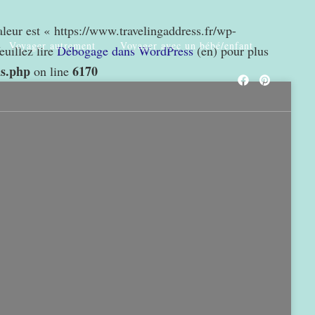
valeur est « https://www.travelingaddress.fr/wp-
Voyager autrement
Voyager avec un bébé/enfant
euillez lire
Débogage dans WordPress
(en) pour plus
ns.php
6170
on line