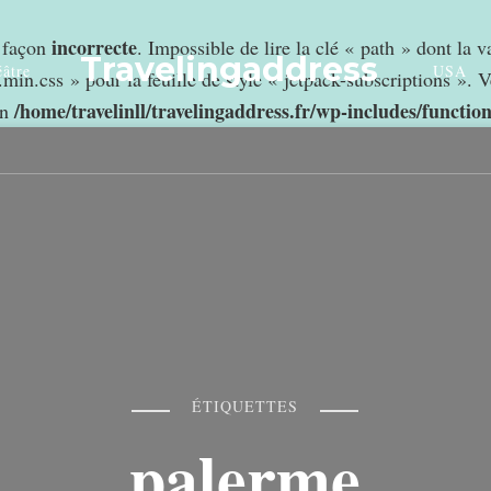
incorrecte
e façon
. Impossible de lire la clé « path » dont la 
Travelingaddress
âtre
USA
min.css » pour la feuille de style « jetpack-subscriptions ». V
/home/travelinll/travelingaddress.fr/wp-includes/functio
in
ÉTIQUETTES
palerme