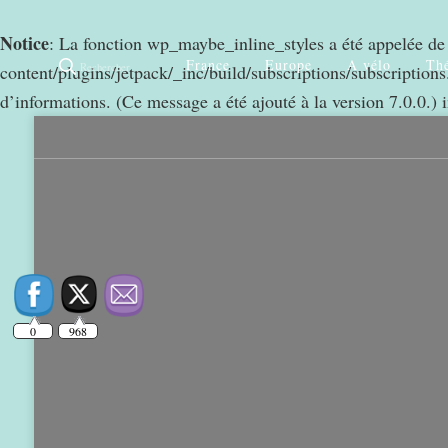
Notice
: La fonction wp_maybe_inline_styles a été appelée d
France
Europe
A vélo
Thé
Rechercher
content/plugins/jetpack/_inc/build/subscriptions/subscriptions.
d’informations. (Ce message a été ajouté à la version 7.0.0.) 
0
968