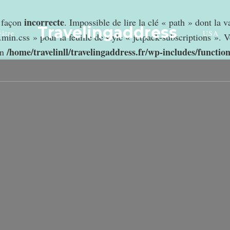
incorrecte
e façon
. Impossible de lire la clé « path » dont la 
Travelingaddress
âtre
USA
min.css » pour la feuille de style « jetpack-subscriptions ». V
/home/travelinll/travelingaddress.fr/wp-includes/functio
in