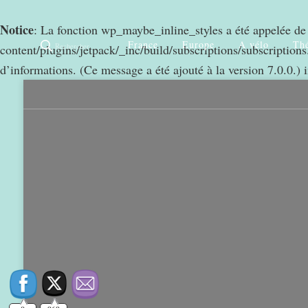
Notice
: La fonction wp_maybe_inline_styles a été appelée d
France
Europe
A vélo
Thé
Rechercher
content/plugins/jetpack/_inc/build/subscriptions/subscriptions.
0
968
d’informations. (Ce message a été ajouté à la version 7.0.0.) 