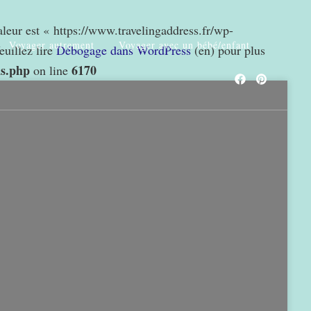
valeur est « https://www.travelingaddress.fr/wp-
Voyager autrement
Voyager avec un bébé/enfant
euillez lire
Débogage dans WordPress
(en) pour plus
ns.php
6170
on line