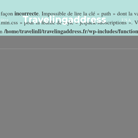
incorrecte
e façon
. Impossible de lire la clé « path » dont la 
Travelingaddress
âtre
USA
min.css » pour la feuille de style « jetpack-subscriptions ». V
/home/travelinll/travelingaddress.fr/wp-includes/functio
in