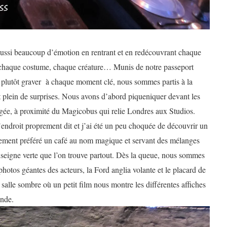
aussi beaucoup d’émotion en rentrant et en redécouvrant chaque
an, chaque costume, chaque créature… Munis de notre passeport
u plutôt graver à chaque moment clé, nous sommes partis à la
 plein de surprises. Nous avons d’abord piqueniquer devant les
agée, à proximité du Magicobus qui relie Londres aux Studios.
endroit proprement dit et j’ai été un peu choquée de découvrir un
airement préféré un café au nom magique et servant des mélanges
seigne verte que l’on trouve partout. Dès la queue, nous sommes
photos géantes des acteurs, la Ford anglia volante et le placard de
 salle sombre où un petit film nous montre les différentes affiches
onde.