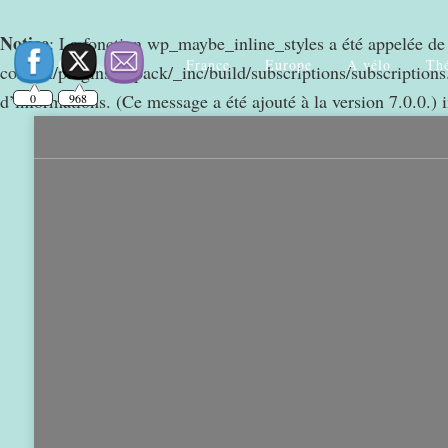
Notice
: La fonction wp_maybe_inline_styles a été appelée d
France
Europe
A vélo
Thé
Rechercher
content/plugins/jetpack/_inc/build/subscriptions/subscriptions.
0
968
d’informations. (Ce message a été ajouté à la version 7.0.0.) 