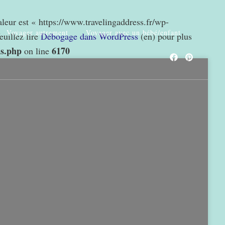
valeur est « https://www.travelingaddress.fr/wp-
Voyager autrement
Voyager avec un bébé/enfant
euillez lire
Débogage dans WordPress
(en) pour plus
ns.php
6170
on line