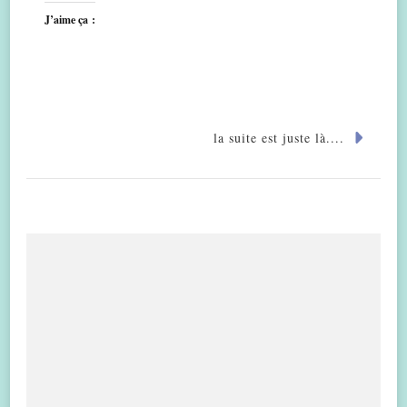
J’aime ça :
la suite est juste là....