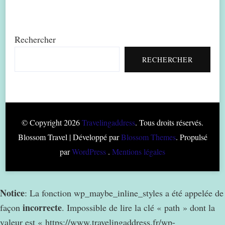
Rechercher
RECHERCHER
© Copyright 2026
Travelingaddress
. Tous droits réservés.
Blossom Travel | Développé par
Blossom Themes
. Propulsé
par
WordPress
.
Mentions légales
Notice
: La fonction wp_maybe_inline_styles a été appelée de
incorrecte
façon
. Impossible de lire la clé « path » dont la
valeur est « https://www.travelingaddress.fr/wp-