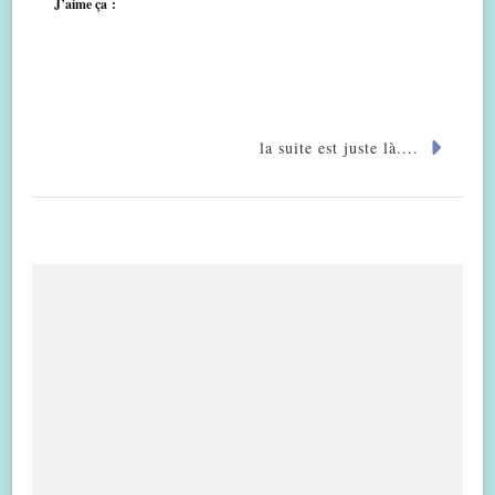
J’aime ça :
la suite est juste là....