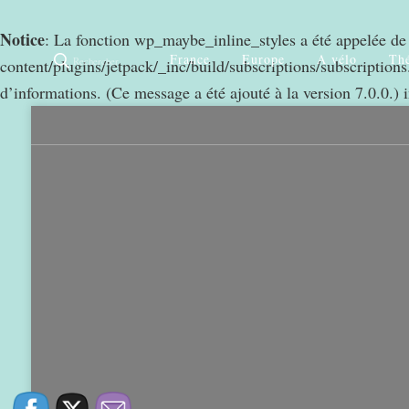
Notice
: La fonction wp_maybe_inline_styles a été appelée d
France
Europe
A vélo
Thé
Rechercher
content/plugins/jetpack/_inc/build/subscriptions/subscriptions.
d’informations. (Ce message a été ajouté à la version 7.0.0.) 
0
968