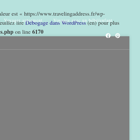
valeur est « https://www.travelingaddress.fr/wp-
Voyager autrement
Voyager avec un bébé/enfant
euillez lire
Débogage dans WordPress
(en) pour plus
ns.php
6170
on line