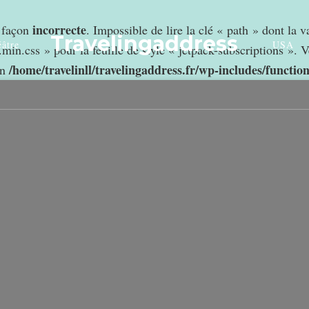
incorrecte
e façon
. Impossible de lire la clé « path » dont la 
Travelingaddress
âtre
USA
min.css » pour la feuille de style « jetpack-subscriptions ». V
/home/travelinll/travelingaddress.fr/wp-includes/functio
in