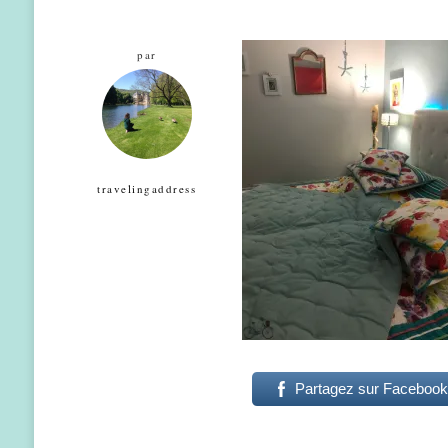
par
travelingaddress
Partagez sur Facebook