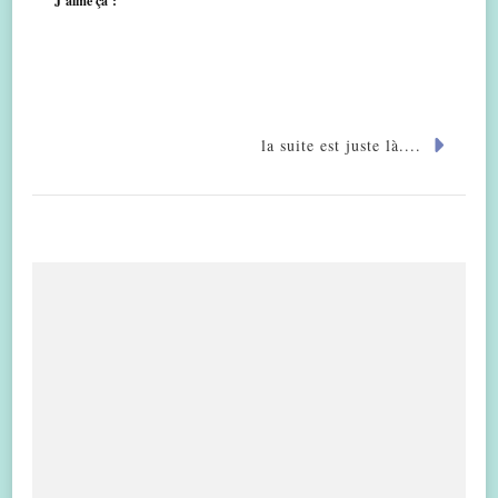
J’aime ça :
la suite est juste là....