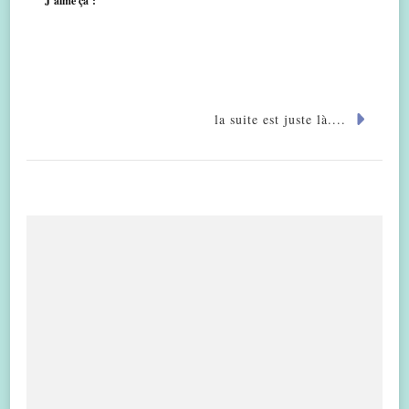
J’aime ça :
la suite est juste là....