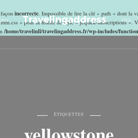
incorrecte
e façon
. Impossible de lire la clé « path » dont la 
Travelingaddress
âtre
USA
min.css » pour la feuille de style « jetpack-subscriptions ». V
/home/travelinll/travelingaddress.fr/wp-includes/functio
in
ÉTIQUETTES
yellowstone