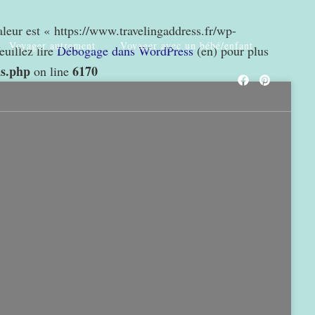
valeur est « https://www.travelingaddress.fr/wp-
Voyager autrement
Voyager avec un bébé/enfant
euillez lire
Débogage dans WordPress
(en) pour plus
ns.php
6170
on line