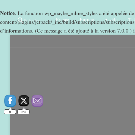
Notice
: La fonction wp_maybe_inline_styles a été appelée d
France
Europe
A vélo
Thé
Rechercher
content/plugins/jetpack/_inc/build/subscriptions/subscriptions.
d’informations. (Ce message a été ajouté à la version 7.0.0.) 
0
968