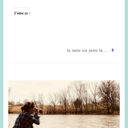
J’aime ça :
la suite est juste là....