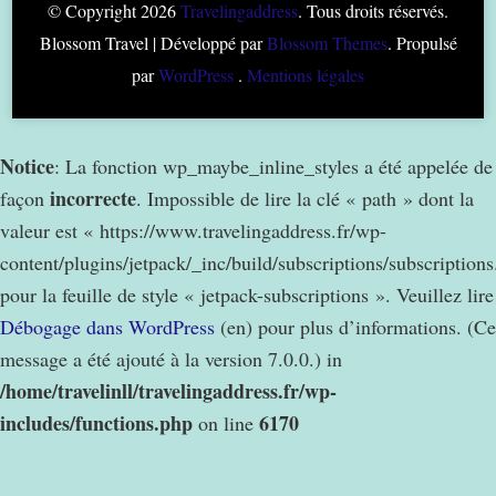
© Copyright 2026
Travelingaddress
. Tous droits réservés.
Blossom Travel | Développé par
Blossom Themes
. Propulsé
par
WordPress
.
Mentions légales
Notice
: La fonction wp_maybe_inline_styles a été appelée de
incorrecte
façon
. Impossible de lire la clé « path » dont la
valeur est « https://www.travelingaddress.fr/wp-
content/plugins/jetpack/_inc/build/subscriptions/subscription
pour la feuille de style « jetpack-subscriptions ». Veuillez lire
Débogage dans WordPress
(en) pour plus d’informations. (Ce
message a été ajouté à la version 7.0.0.) in
/home/travelinll/travelingaddress.fr/wp-
includes/functions.php
6170
on line