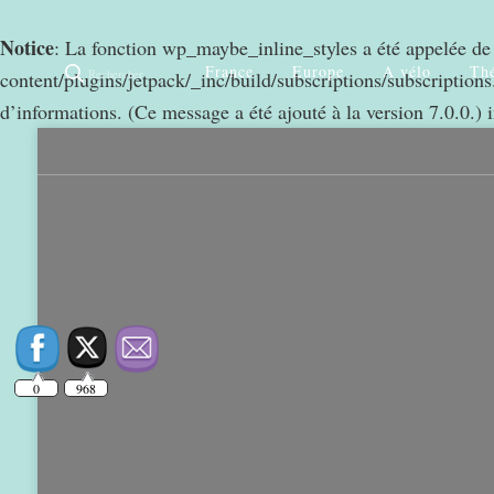
Notice
: La fonction wp_maybe_inline_styles a été appelée d
France
Europe
A vélo
Thé
Rechercher
content/plugins/jetpack/_inc/build/subscriptions/subscriptions.
d’informations. (Ce message a été ajouté à la version 7.0.0.) 
0
968