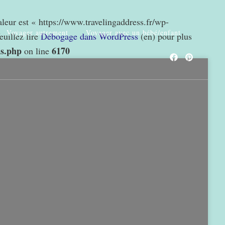
valeur est « https://www.travelingaddress.fr/wp-
Voyager autrement
Voyager avec un bébé/enfant
euillez lire
Débogage dans WordPress
(en) pour plus
ns.php
6170
on line