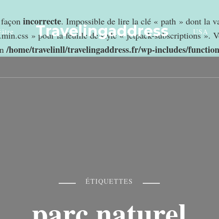
incorrecte
e façon
. Impossible de lire la clé « path » dont la 
Travelingaddress
âtre
USA
min.css » pour la feuille de style « jetpack-subscriptions ». V
/home/travelinll/travelingaddress.fr/wp-includes/functio
in
ÉTIQUETTES
parc naturel