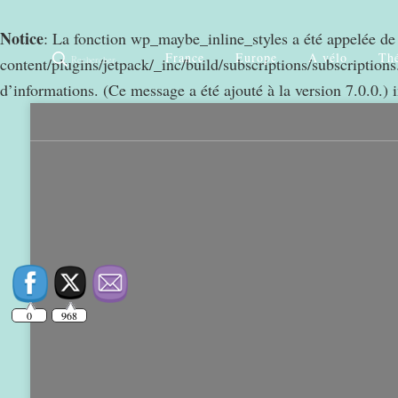
Notice
: La fonction wp_maybe_inline_styles a été appelée d
France
Europe
A vélo
Thé
Rechercher
content/plugins/jetpack/_inc/build/subscriptions/subscriptions.
d’informations. (Ce message a été ajouté à la version 7.0.0.) 
0
968