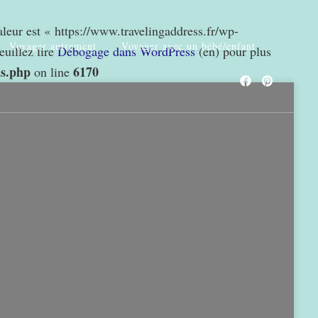
valeur est « https://www.travelingaddress.fr/wp-
Voyager autrement
Voyager avec un bébé/enfant
euillez lire
Débogage dans WordPress
(en) pour plus
ns.php
6170
on line