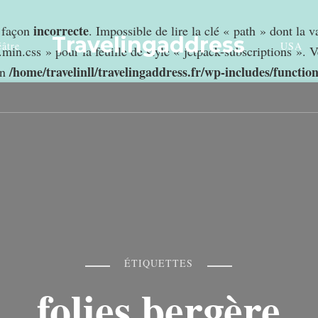
incorrecte
e façon
. Impossible de lire la clé « path » dont la 
Travelingaddress
âtre
USA
min.css » pour la feuille de style « jetpack-subscriptions ». V
/home/travelinll/travelingaddress.fr/wp-includes/functio
in
ÉTIQUETTES
folies bergère