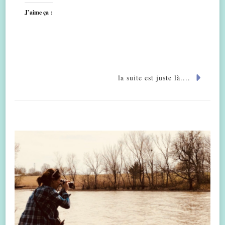
J’aime ça :
la suite est juste là....