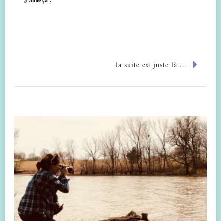
J’aime ça :
la suite est juste là....