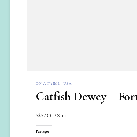
ON A FAIM!
USA
Catfish Dewey – For
$$$ / CC / 
Partager :