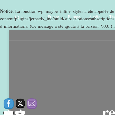
Notice
: La fonction wp_maybe_inline_styles a été appelée d
France
Europe
A vélo
Thé
Rechercher
content/plugins/jetpack/_inc/build/subscriptions/subscriptions.
d’informations. (Ce message a été ajouté à la version 7.0.0.) 
0
968
r