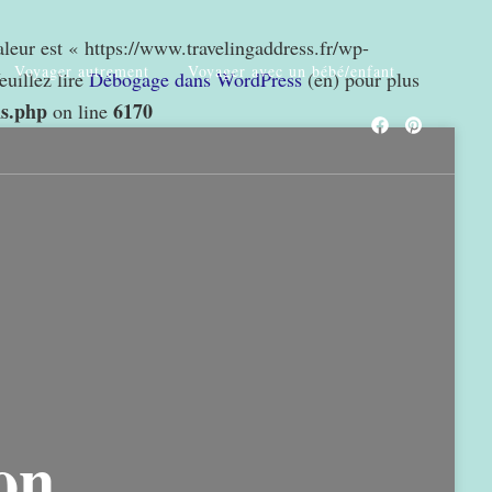
valeur est « https://www.travelingaddress.fr/wp-
Voyager autrement
Voyager avec un bébé/enfant
euillez lire
Débogage dans WordPress
(en) pour plus
ns.php
6170
on line
on