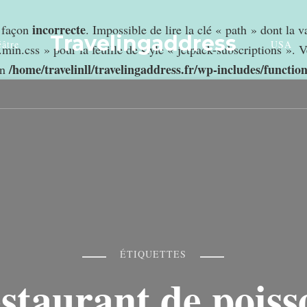
incorrecte
e façon
. Impossible de lire la clé « path » dont la 
Travelingaddress
âtre
USA
min.css » pour la feuille de style « jetpack-subscriptions ». V
/home/travelinll/travelingaddress.fr/wp-includes/functio
in
ÉTIQUETTES
estaurant de poiss