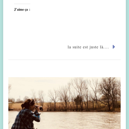
J’aime ça :
la suite est juste là....