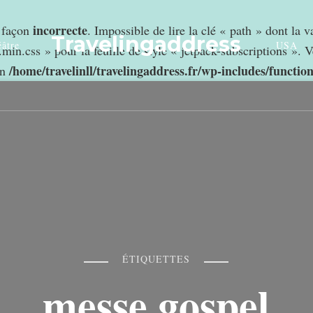
incorrecte
e façon
. Impossible de lire la clé « path » dont la 
Travelingaddress
âtre
USA
min.css » pour la feuille de style « jetpack-subscriptions ». V
/home/travelinll/travelingaddress.fr/wp-includes/functio
in
ÉTIQUETTES
messe gospel