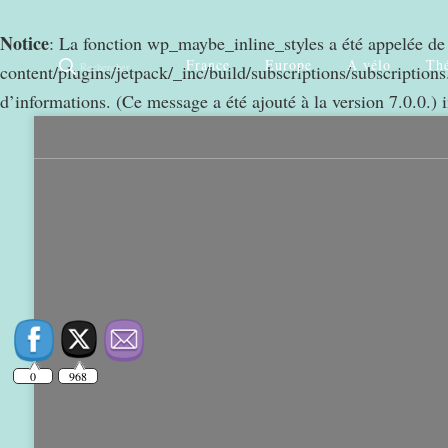
Notice
: La fonction wp_maybe_inline_styles a été appelée d
France
Europe
A vélo
Thé
Rechercher
content/plugins/jetpack/_inc/build/subscriptions/subscriptions.
d’informations. (Ce message a été ajouté à la version 7.0.0.) 
0
968