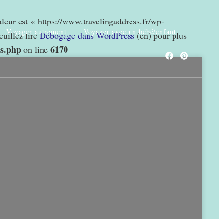
valeur est « https://www.travelingaddress.fr/wp-
Voyager autrement
Voyager avec un bébé/enfant
euillez lire
Débogage dans WordPress
(en) pour plus
ns.php
6170
on line