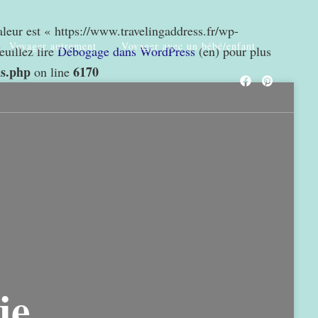
valeur est « https://www.travelingaddress.fr/wp-
Voyager autrement
Voyager avec un bébé/enfant
euillez lire
Débogage dans WordPress
(en) pour plus
ns.php
6170
on line
ie