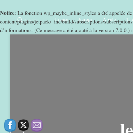
Notice
: La fonction wp_maybe_inline_styles a été appelée d
France
Europe
A vélo
Thé
Rechercher
content/plugins/jetpack/_inc/build/subscriptions/subscriptions.
d’informations. (Ce message a été ajouté à la version 7.0.0.) 
0
968
l