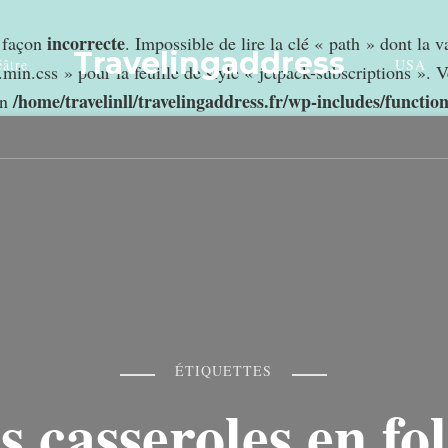
incorrecte
e façon
. Impossible de lire la clé « path » dont la 
Travelingaddress
âtre
USA
min.css » pour la feuille de style « jetpack-subscriptions ». V
/home/travelinll/travelingaddress.fr/wp-includes/functio
in
ÉTIQUETTES
es casseroles en fol