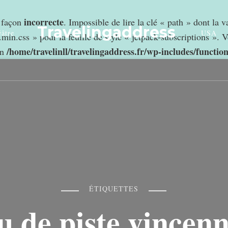
incorrecte
e façon
. Impossible de lire la clé « path » dont la 
Travelingaddress
âtre
USA
min.css » pour la feuille de style « jetpack-subscriptions ». V
/home/travelinll/travelingaddress.fr/wp-includes/functio
in
ÉTIQUETTES
u de piste vincen