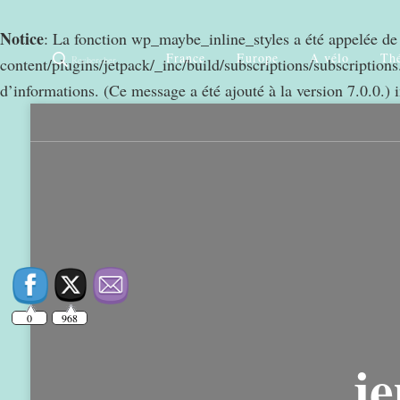
Notice
: La fonction wp_maybe_inline_styles a été appelée d
France
Europe
A vélo
Thé
Rechercher
content/plugins/jetpack/_inc/build/subscriptions/subscriptions.
d’informations. (Ce message a été ajouté à la version 7.0.0.) 
0
968
je