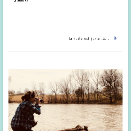
J’aime ça :
la suite est juste là....