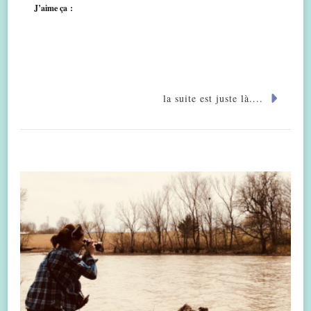
J’aime ça :
la suite est juste là....