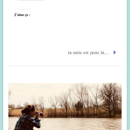
J’aime ça :
la suite est juste là....