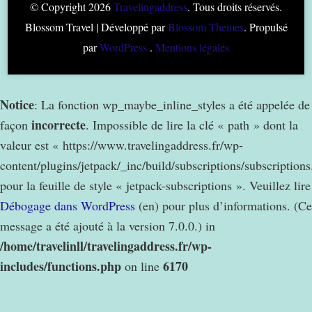
© Copyright 2026
Travelingaddress
. Tous droits réservés.
Blossom Travel | Développé par
Blossom Themes
. Propulsé
par
WordPress
.
Mentions légales
Notice
: La fonction wp_maybe_inline_styles a été appelée de
incorrecte
façon
. Impossible de lire la clé « path » dont la
valeur est « https://www.travelingaddress.fr/wp-
content/plugins/jetpack/_inc/build/subscriptions/subscription
pour la feuille de style « jetpack-subscriptions ». Veuillez lire
Débogage dans WordPress
(en) pour plus d’informations. (Ce
message a été ajouté à la version 7.0.0.) in
/home/travelinll/travelingaddress.fr/wp-
includes/functions.php
6170
on line