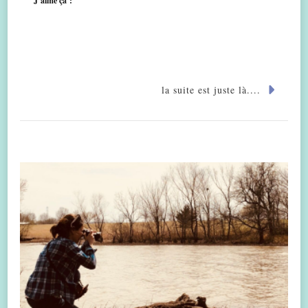
J’aime ça :
la suite est juste là....