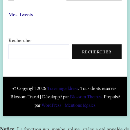
Mes Tweets
Rechercher
RECHERCHER
© Copyright 2026
Travelingaddress
. Tous droits réservés.
Blossom Travel | Développé par
Blossom Themes
. Propulsé
par
WordPress
.
Mentions légales
Notice
: La fonction wp_maybe_inline_styles a été appelée de