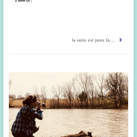
J’aime ça :
la suite est juste là....