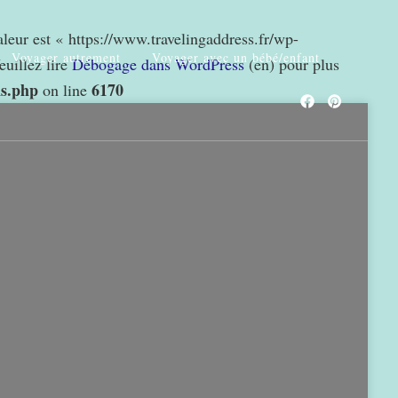
valeur est « https://www.travelingaddress.fr/wp-
Voyager autrement
Voyager avec un bébé/enfant
euillez lire
Débogage dans WordPress
(en) pour plus
ns.php
6170
on line