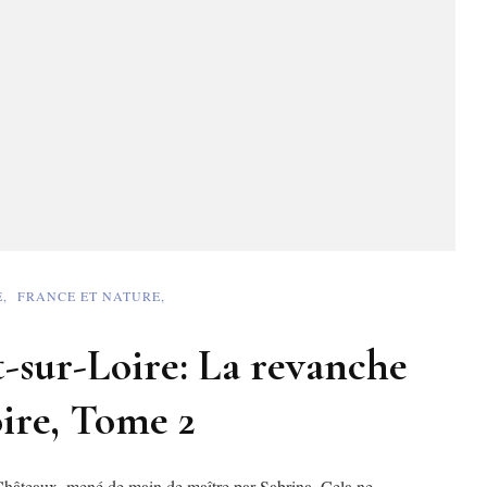
E
FRANCE ET NATURE
-sur-Loire: La revanche
oire, Tome 2
Châteaux, mené de main de maître par Sabrina. Cela ne