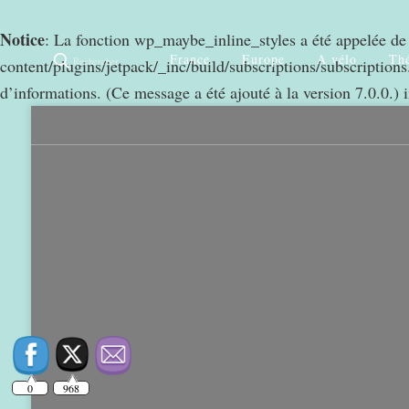
Notice
: La fonction wp_maybe_inline_styles a été appelée d
France
Europe
A vélo
Thé
Rechercher
content/plugins/jetpack/_inc/build/subscriptions/subscriptions.
d’informations. (Ce message a été ajouté à la version 7.0.0.) 
0
968