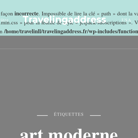
incorrecte
e façon
. Impossible de lire la clé « path » dont la 
Travelingaddress
âtre
USA
min.css » pour la feuille de style « jetpack-subscriptions ». V
/home/travelinll/travelingaddress.fr/wp-includes/functio
in
ÉTIQUETTES
art moderne