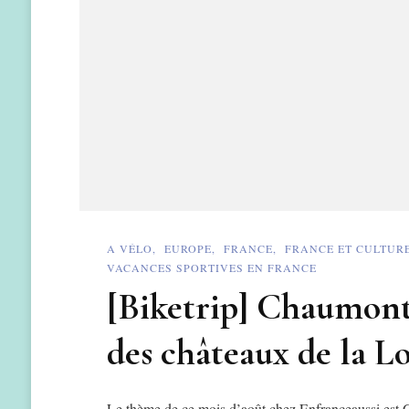
A VÉLO
EUROPE
FRANCE
FRANCE ET CULTUR
VACANCES SPORTIVES EN FRANCE
[Biketrip] Chaumont
des châteaux de la L
Le thème de ce mois d’août chez Enfranceaussi est 