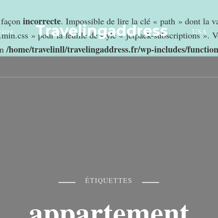
incorrecte
e façon
. Impossible de lire la clé « path » dont la 
Travelingaddress
âtre
USA
min.css » pour la feuille de style « jetpack-subscriptions ». V
/home/travelinll/travelingaddress.fr/wp-includes/functio
in
ÉTIQUETTES
appartement