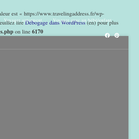
valeur est « https://www.travelingaddress.fr/wp-
Voyager autrement
Voyager avec un bébé/enfant
euillez lire
Débogage dans WordPress
(en) pour plus
ns.php
6170
on line