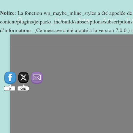
Notice
: La fonction wp_maybe_inline_styles a été appelée d
France
Europe
A vélo
Thé
Rechercher
content/plugins/jetpack/_inc/build/subscriptions/subscriptions.
d’informations. (Ce message a été ajouté à la version 7.0.0.) 
0
968