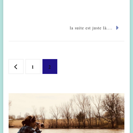
la suite est juste là....
Pagination
Page
Page
1
2
des
publications