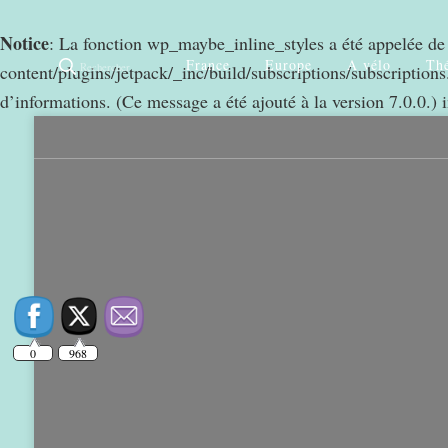
Notice
: La fonction wp_maybe_inline_styles a été appelée d
France
Europe
A vélo
Thé
Rechercher
content/plugins/jetpack/_inc/build/subscriptions/subscriptions.
d’informations. (Ce message a été ajouté à la version 7.0.0.) 
0
968