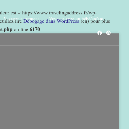
valeur est « https://www.travelingaddress.fr/wp-
Voyager autrement
Voyager avec un bébé/enfant
euillez lire
Débogage dans WordPress
(en) pour plus
ns.php
6170
on line