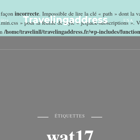
incorrecte
e façon
. Impossible de lire la clé « path » dont la 
Travelingaddress
âtre
USA
min.css » pour la feuille de style « jetpack-subscriptions ». V
/home/travelinll/travelingaddress.fr/wp-includes/functio
in
ÉTIQUETTES
wat17