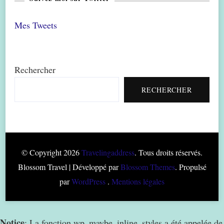
Mes Tweets
Rechercher
RECHERCHER
© Copyright 2026
Travelingaddress
. Tous droits réservés.
Blossom Travel | Développé par
Blossom Themes
. Propulsé
par
WordPress
.
Mentions légales
Notice
: La fonction wp_maybe_inline_styles a été appelée de