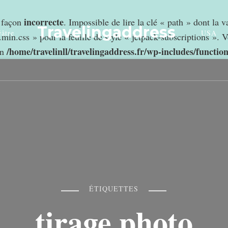
incorrecte
e façon
. Impossible de lire la clé « path » dont la 
Travelingaddress
âtre
USA
min.css » pour la feuille de style « jetpack-subscriptions ». V
/home/travelinll/travelingaddress.fr/wp-includes/functio
in
ÉTIQUETTES
tirage photo