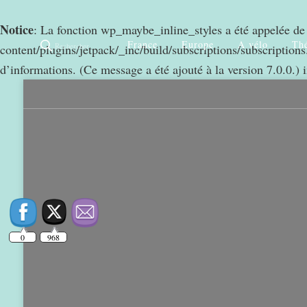
Notice
: La fonction wp_maybe_inline_styles a été appelée d
France
Europe
A vélo
Thé
Rechercher
content/plugins/jetpack/_inc/build/subscriptions/subscriptions.
d’informations. (Ce message a été ajouté à la version 7.0.0.) 
0
968