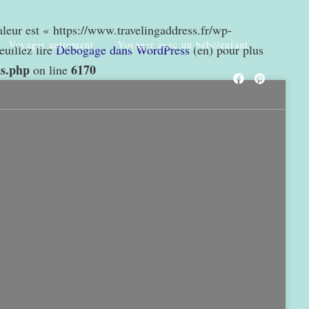
valeur est « https://www.travelingaddress.fr/wp-
Voyager autrement
Voyager avec un bébé/enfant
euillez lire
Débogage dans WordPress
(en) pour plus
ns.php
6170
on line