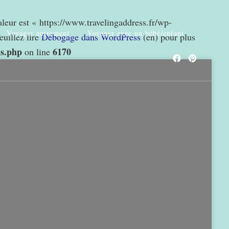
valeur est « https://www.travelingaddress.fr/wp-
Voyager autrement
Voyager avec un bébé/enfant
euillez lire
Débogage dans WordPress
(en) pour plus
ns.php
6170
on line