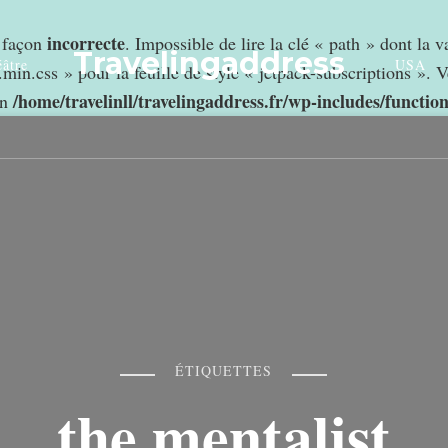
incorrecte
e façon
. Impossible de lire la clé « path » dont la 
Travelingaddress
âtre
USA
min.css » pour la feuille de style « jetpack-subscriptions ». V
/home/travelinll/travelingaddress.fr/wp-includes/functio
in
ÉTIQUETTES
the mentalist