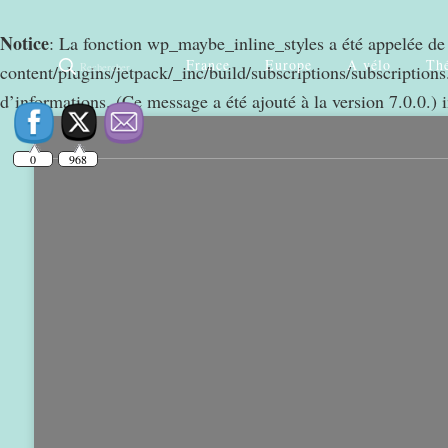
Notice
: La fonction wp_maybe_inline_styles a été appelée d
France
Europe
A vélo
Thé
Rechercher
content/plugins/jetpack/_inc/build/subscriptions/subscriptions.
0
968
d’informations. (Ce message a été ajouté à la version 7.0.0.) 