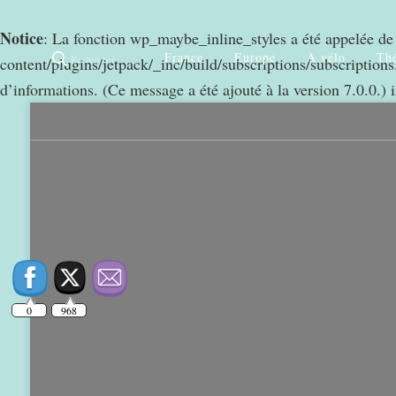
Notice
: La fonction wp_maybe_inline_styles a été appelée d
France
Europe
A vélo
Thé
Rechercher
content/plugins/jetpack/_inc/build/subscriptions/subscriptions.
d’informations. (Ce message a été ajouté à la version 7.0.0.) 
0
968