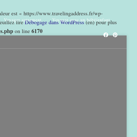
valeur est « https://www.travelingaddress.fr/wp-
Voyager autrement
Voyager avec un bébé/enfant
euillez lire
Débogage dans WordPress
(en) pour plus
ns.php
6170
on line