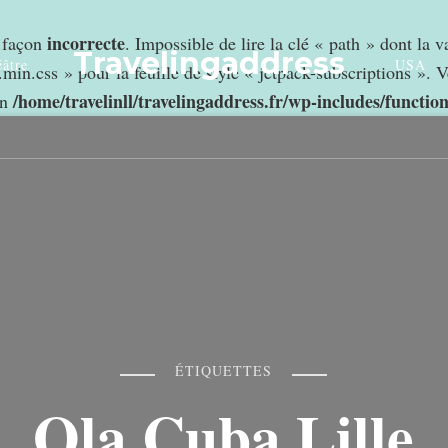
incorrecte
e façon
. Impossible de lire la clé « path » dont la 
Travelingaddress
âtre
USA
min.css » pour la feuille de style « jetpack-subscriptions ». V
/home/travelinll/travelingaddress.fr/wp-includes/functio
in
ÉTIQUETTES
Ola Cuba Lille