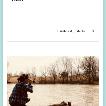
J’aime ça :
la suite est juste là....