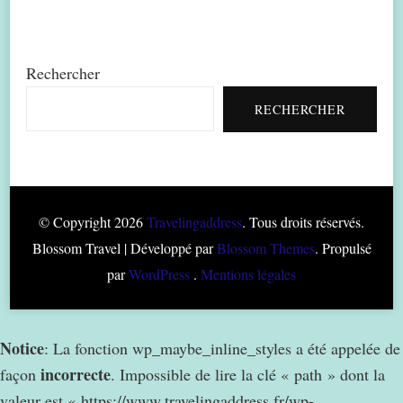
Rechercher
RECHERCHER
© Copyright 2026
Travelingaddress
. Tous droits réservés.
Blossom Travel | Développé par
Blossom Themes
. Propulsé
par
WordPress
.
Mentions légales
Notice
: La fonction wp_maybe_inline_styles a été appelée de
incorrecte
façon
. Impossible de lire la clé « path » dont la
valeur est « https://www.travelingaddress.fr/wp-