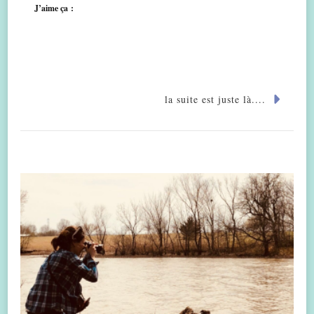
J’aime ça :
la suite est juste là....