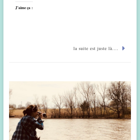
J’aime ça :
la suite est juste là....