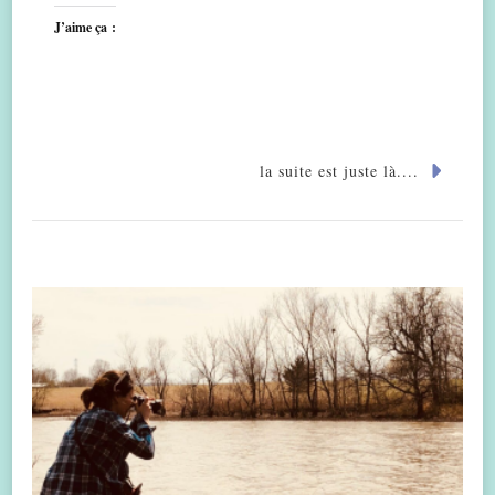
J’aime ça :
la suite est juste là....