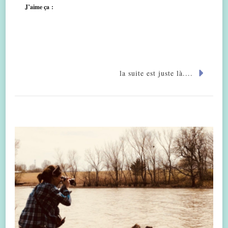
J’aime ça :
la suite est juste là....