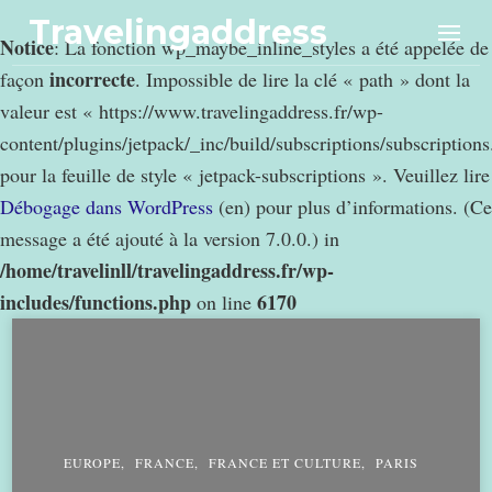
Travelingaddress
Notice
: La fonction wp_maybe_inline_styles a été appelée de
incorrecte
façon
. Impossible de lire la clé « path » dont la
valeur est « https://www.travelingaddress.fr/wp-
content/plugins/jetpack/_inc/build/subscriptions/subscription
pour la feuille de style « jetpack-subscriptions ». Veuillez lire
Débogage dans WordPress
(en) pour plus d’informations. (Ce
message a été ajouté à la version 7.0.0.) in
/home/travelinll/travelingaddress.fr/wp-
includes/functions.php
6170
on line
EUROPE
FRANCE
FRANCE ET CULTURE
PARIS