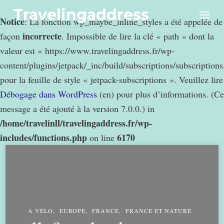
Travelingaddress
Notice
: La fonction wp_maybe_inline_styles a été appelée de
incorrecte
façon
. Impossible de lire la clé « path » dont la
valeur est « https://www.travelingaddress.fr/wp-
content/plugins/jetpack/_inc/build/subscriptions/subscription
pour la feuille de style « jetpack-subscriptions ». Veuillez lire
Débogage dans WordPress
(en) pour plus d’informations. (Ce
message a été ajouté à la version 7.0.0.) in
/home/travelinll/travelingaddress.fr/wp-
includes/functions.php
6170
on line
A VÉLO
EUROPE
FRANCE
FRANCE ET NATURE