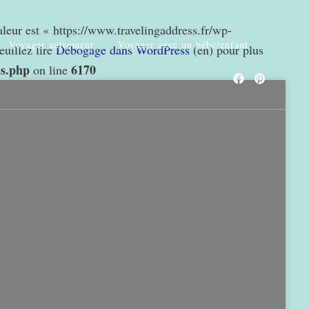
valeur est « https://www.travelingaddress.fr/wp-
Voyager autrement
Voyager avec un bébé/enfant
euillez lire
Débogage dans WordPress
(en) pour plus
ns.php
6170
on line