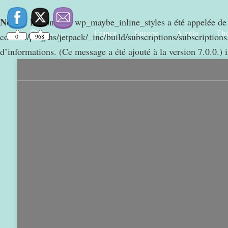
Notice
: La fonction wp_maybe_inline_styles a été appelée d
France
Europe
A vélo
Thé
Rechercher
content/plugins/jetpack/_inc/build/subscriptions/subscriptions.
0
968
d’informations. (Ce message a été ajouté à la version 7.0.0.) 