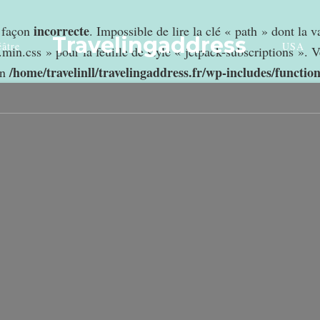
incorrecte
e façon
. Impossible de lire la clé « path » dont la 
Travelingaddress
âtre
USA
min.css » pour la feuille de style « jetpack-subscriptions ». V
/home/travelinll/travelingaddress.fr/wp-includes/functio
in