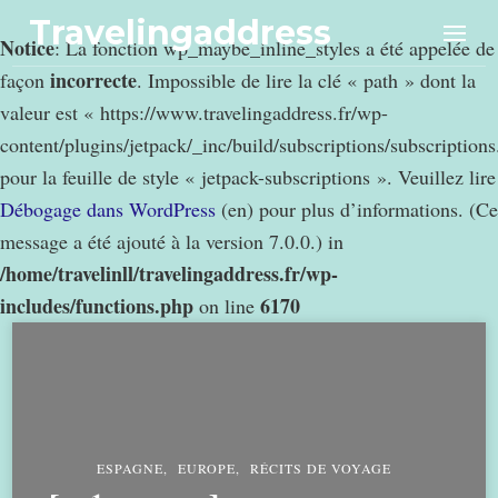
Travelingaddress
Notice
: La fonction wp_maybe_inline_styles a été appelée de
incorrecte
façon
. Impossible de lire la clé « path » dont la
valeur est « https://www.travelingaddress.fr/wp-
content/plugins/jetpack/_inc/build/subscriptions/subscription
pour la feuille de style « jetpack-subscriptions ». Veuillez lire
Débogage dans WordPress
(en) pour plus d’informations. (Ce
message a été ajouté à la version 7.0.0.) in
/home/travelinll/travelingaddress.fr/wp-
includes/functions.php
6170
on line
ESPAGNE
EUROPE
RÉCITS DE VOYAGE